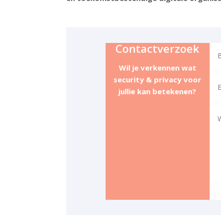
Contactverzoek
Wil je verkennen wat
security & privacy voor
jullie kan betekenen?