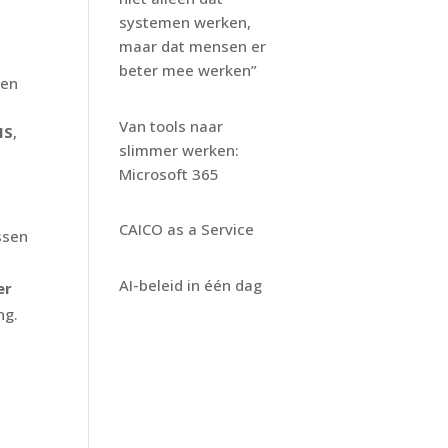
systemen werken,
maar dat mensen er
beter mee werken”
ren
Van tools naar
MS
,
slimmer werken:
Microsoft 365
CAICO as a Service
ssen
AI-beleid in één dag
er
ng.