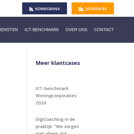
KENNISBANK
WERKEN BIJ
IENSTEN
ICT-BENCHMARK
OVER ONS
CONTACT
Meer klantcases
ICT-benchmark
Woningcorporaties
2026
DigiCoaching in de
praktijk: “We zorgen
niet alleen dat