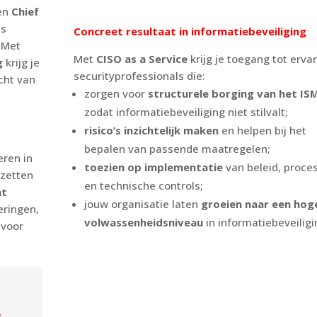
gen
Chief
is
Concreet resultaat in informatiebeveiliging
. Met
Met
CISO as a Service
krijg je toegang tot erva
g
krijg je
securityprofessionals die:
cht van
zorgen voor
structurele borging van het IS
zodat informatiebeveiliging niet stilvalt;
risico’s inzichtelijk maken
en helpen bij het
bepalen van passende maatregelen;
eren in
toezien op implementatie
van beleid, proce
pzetten
en technische controls;
nt
jouw organisatie laten
groeien naar een hog
eringen,
volwassenheidsniveau
in informatiebeveiligi
 voor
,