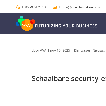
w

T: 06 29 54 26 30
E: info@vva-informatisering.nl
door
VVA
|
nov 10, 2025
|
Klantcases
,
Nieuws
,
Schaalbare security-e