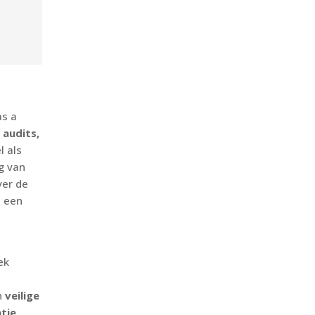
as a
s
audits,
l als
g van
ver de
n een
ek
n
veilige
tie.