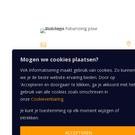
VV


info@vva-
informatisering.nl
Mogen we cookies plaatsen?
w
06 29 54 26 30
VVA Informatisering maakt gebruik van cookies. Zo kunnen
$
we je de beste website-ervaring bieden. Door op
'Accepteren en doorgaan' te klikken, ga je akkoord met he
gebruik van alle cookies zoals omschreven in
onze
Cookieverklaring
.
Je kunt je toestemming op elk moment wijzigen of
intrekken.
ACCEPTEREN