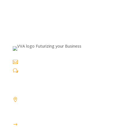

info@vva-informatisering.nl
w
06 29 54 26 30
VVA gegevens

BEZOEKADRES:
Laan van Brabant 50
4701 BL Roosendaal
$
KvK: 20132857