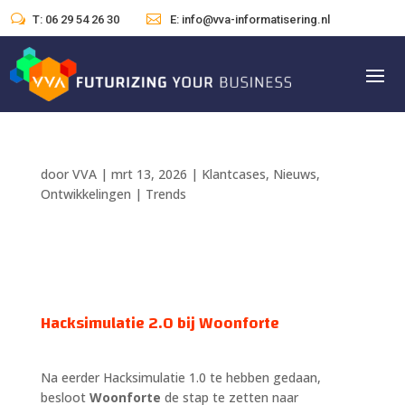
w

T: 06 29 54 26 30
E: info@vva-informatisering.nl
door
VVA
|
mrt 13, 2026
|
Klantcases
,
Nieuws
,
Ontwikkelingen | Trends
Hacksimulatie 2.0 bij Woonforte
Na eerder Hacksimulatie 1.0 te hebben gedaan,
besloot
Woonforte
de stap te zetten naar