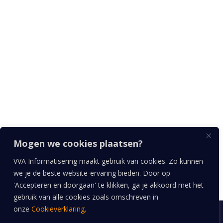
IBAN: NL 69 RABO 03388103 07
BTW nr: NL827244071.B01
Wij geloven …
… dat we met informatisering het verschil kunnen
maken voor onze klanten. De mooiste advies- en
projectopdrachten zijn een avontuur: leuk, spannend
en met een flinke dosis pit.
Volg ons
Mogen we cookies plaatsen?
VVA Informatisering maakt gebruik van cookies. Zo kunnen
we je de beste website-ervaring bieden. Door op
'Accepteren en doorgaan' te klikken, ga je akkoord met het
gebruik van alle cookies zoals omschreven in
onze
Cookieverklaring
.
Copyright © 2026 |
Anita Hesen Webdesigner
|
AH-WebGraphics