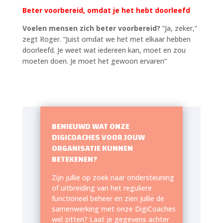
Beter voorbereid, omdat je het hebt doorleefd
Voelen mensen zich beter voorbereid?
“Ja, zeker,”
zegt Roger.
“
Juist omdat we het met elkaar hebben
doorleefd. Je weet wat iedereen kan, moet en zou
moeten doen. Je moet het gewoon ervaren”
BENIEUWD WAT ONZE
DIGICOACHES VOOR JOUW
ORGANISATIE KUNNEN
BETEKENEN?
Zijn jullie op zoek naar ondersteuning
of uitbreiding van het reguliere
functioneel beheer en zien jullie de
samenwerking met onze DigiCoaches
wel zitten? Laat je gegevens achter