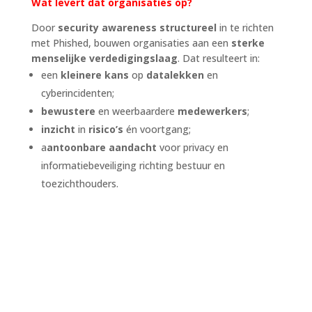
Wat levert dat organisaties op?
Door
security awareness structureel
in te richten
met Phished, bouwen organisaties aan een
sterke
menselijke verdedigingslaag
. Dat resulteert in:
een
kleinere kans
op
datalekken
en
cyberincidenten;
bewustere
en weerbaardere
medewerkers
;
inzicht
in
risico’s
én voortgang;
a
antoonbare aandacht
voor privacy en
informatiebeveiliging richting bestuur en
toezichthouders.