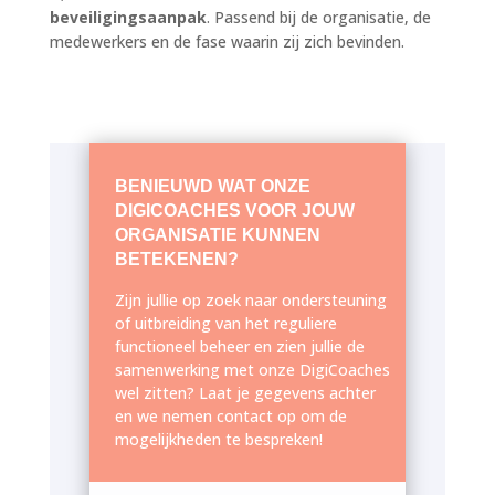
beveiligingsaanpak
. Passend bij de organisatie, de
medewerkers en de fase waarin zij zich bevinden.
BENIEUWD WAT ONZE
DIGICOACHES VOOR JOUW
ORGANISATIE KUNNEN
BETEKENEN?
Zijn jullie op zoek naar ondersteuning
of uitbreiding van het reguliere
functioneel beheer en zien jullie de
samenwerking met onze DigiCoaches
wel zitten? Laat je gegevens achter
en we nemen contact op om de
mogelijkheden te bespreken!