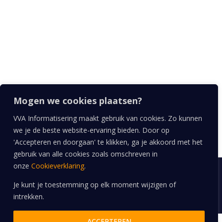
Wij geloven …
… dat we met informatisering het verschil kunnen
maken voor onze klanten. De mooiste advies- en
projectopdrachten zijn een avontuur: leuk, spannend
en met een flinke dosis pit.
Volg ons
Mogen we cookies plaatsen?
VVA Informatisering maakt gebruik van cookies. Zo kunnen
we je de beste website-ervaring bieden. Door op
'Accepteren en doorgaan' te klikken, ga je akkoord met het
gebruik van alle cookies zoals omschreven in
onze
Cookieverklaring
.
Copyright © 2026 |
Anita Hesen Webdesigner
|
AH-WebGraphics
Je kunt je toestemming op elk moment wijzigen of
Privacyverklaring
|
Cookieverklaring
|
Nederlandse ICT
intrekken.
Voorwaarden 2014
ACCEPTEREN