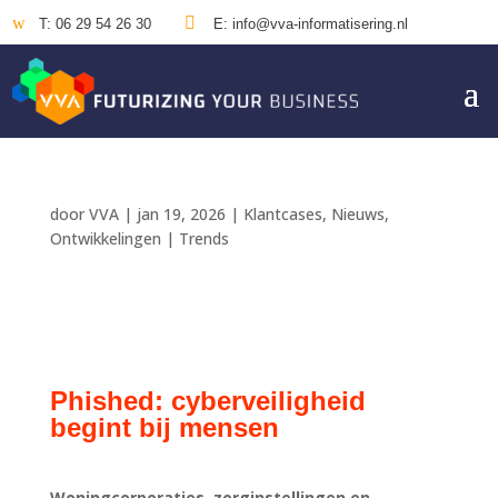
w

T: 06 29 54 26 30
E: info@vva-informatisering.nl
door
VVA
|
jan 19, 2026
|
Klantcases
,
Nieuws
,
Ontwikkelingen | Trends
Phished: cyberveiligheid
begint bij mensen
Woningcorporaties, zorginstellingen en