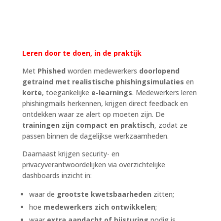
Leren door te doen, in de praktijk
Met
Phished
worden medewerkers
doorlopend
getraind met realistische phishingsimulaties
en
korte
, toegankelijke
e-learnings
. Medewerkers leren
phishingmails herkennen, krijgen direct feedback en
ontdekken waar ze alert op moeten zijn. De
trainingen zijn compact en praktisch
, zodat ze
passen binnen de dagelijkse werkzaamheden.
Daarnaast krijgen security- en
privacyverantwoordelijken via overzichtelijke
dashboards inzicht in:
waar de
grootste kwetsbaarheden
zitten;
hoe
medewerkers zich ontwikkelen
;
waar
extra aandacht of bijsturing
nodig is.