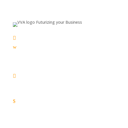

info@vva-informatisering.nl
w
06 29 54 26 30
VVA gegevens

BEZOEKADRES:
Laan van Brabant 50
4701 BL Roosendaal
$
KvK: 20132857
IBAN: NL 69 RABO 03388103 07
BTW nr: NL827244071.B01