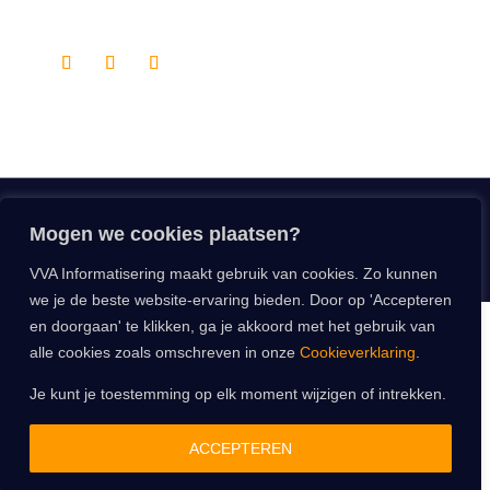
Volg ons
Copyright © 2026 |
Anita Hesen Webdesigner
|
AH-WebGraphics
Mogen we cookies plaatsen?
Privacyverklaring
|
Cookieverklaring
|
Nederlandse ICT Voorwaarden
2014
VVA Informatisering maakt gebruik van cookies. Zo kunnen
we je de beste website-ervaring bieden. Door op 'Accepteren
en doorgaan' te klikken, ga je akkoord met het gebruik van
alle cookies zoals omschreven in onze
Cookieverklaring
.
Je kunt je toestemming op elk moment wijzigen of intrekken.
ACCEPTEREN