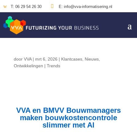
w

T: 06 29 54 26 30
E: info@vva-informatisering.nl
door
VVA
|
mrt 6, 2026
|
Klantcases
,
Nieuws
,
Ontwikkelingen | Trends
VVA en BMVV Bouwmanagers
maken bouwkostencontrole
slimmer met AI