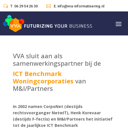
w

T: 06 29 54 26 30
E: info@vva-informatisering.nl
VVA sluit aan als
samenwerkingspartner bij de
ICT Benchmark
Woningcorporaties
van
M&I/Partners
In 2002 namen CorpoNet (destijds
rechtsvoorganger NetwIT), Henk Korevaar
(destijds F-fectis) en M&I/Partners het initiatief
tot de jaarlijkse ICT Benchmark