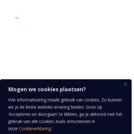
4701 BL Roosendaal
$
KvK: 20132857
IBAN: NL 69 RABO 03388103 07
BTW nr: NL827244071.B01
Wij geloven …
… dat we met informatisering het verschil kunnen
maken voor onze klanten. De mooiste advies- en
projectopdrachten zijn een avontuur: leuk, spannend
en met een flinke dosis pit.
Mogen we cookies plaatsen?
Volg ons
VVA Informatisering maakt gebruik van cookies. Zo kunnen
we je de beste website-ervaring bieden. Door op
'Accepteren en doorgaan' te klikken, ga je akkoord met het
gebruik van alle cookies zoals omschreven in
onze
Cookieverklaring
.