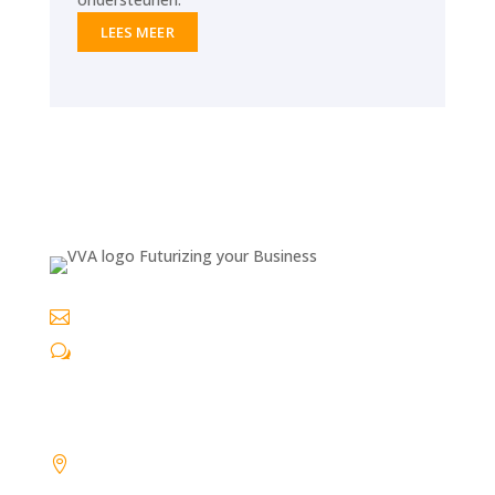
LEES MEER

info@vva-informatisering.nl
w
06 29 54 26 30
VVA gegevens

BEZOEKADRES:
Laan van Brabant 50