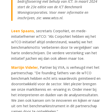
bedrijfsvoering met behulp van ICT. In maart 2024
start de 23e editie van de ICT Benchmark
Woningcorporaties. Voor meer informatie en
inschrijven, zie: www.wtco.nl.
Leen Spaans
, secretaris CorpoNet, en mede-
initiatiefnemer wTCO: “Als CorpoNet hebben wij het
wTCO-initiatief altijd ondersteund, waarbij we het
benchmarkmotto ‘verbeteren door te vergelijken’ van
harte onderschrijven. De verdere versterking van het
initiatief juichen wij dan ook alleen maar toe.
Martijn Videler
, Partner bij VVA, is verheugd met het
partnerschap. “De founding fathers van de wTCO
benchmark hebben echt iets waardevols geïnitieerd en
doorontwikkeld voor de sector. Met plezier brengen
we onze marktkennis en -ervaring in. Onder meer bij
het interpreteren en duiden van de analyseresultaten.
We zien ook kansen om te innoveren en kijken er naar
uit om het benchmarkinstrument in dit partnerschap
samen door te ontwikkelen.”