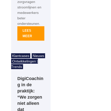
zorgvragen
stroomlijnen en
medewerkers
beter
ondersteunen.
LEES
MEER
Klantcases
Nieuws
Ontwikkelingen |
Trends
DigiCoachin
g in de
praktijk:
“We zorgen
niet alleen
dat