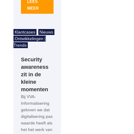
LEES
MEER
Klantcases
Nieuws
Ontwikkelingen |
Trends
Security
awareness
zit in de
kleine
momenten
Bij VVA-
Informatisering
geloven we dat
digitalisering pas
waarde heeft als
het het werk van