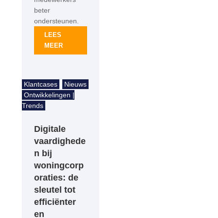
beter
ondersteunen.
LEES
MEER
Klantcases
Nieuws
Ontwikkelingen |
Trends
Digitale
vaardighede
n bij
woningcorp
oraties: de
sleutel tot
efficiënter
en