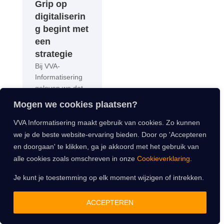
Grip op
digitaliserin
g begint met
een
strategie
Bij VVA-
Informatisering
geloven we dat
digitalisering pas
Mogen we cookies plaatsen?
waarde heeft als
het het werk van
VVA Informatisering maakt gebruik van cookies. Zo kunnen
mensen écht
we je de beste website-ervaring bieden. Door op 'Accepteren
beter maakt. Dat
en doorgaan' te klikken, ga je akkoord met het gebruik van
uitgangspunt
alle cookies zoals omschreven in onze
Cookieverklaring
.
stond centraal in
het project van
Je kunt je toestemming op elk moment wijzigen of intrekken.
Cilia bij
zorginstelling
ACCEPTEREN
Gors, waar ze
werkte aan een