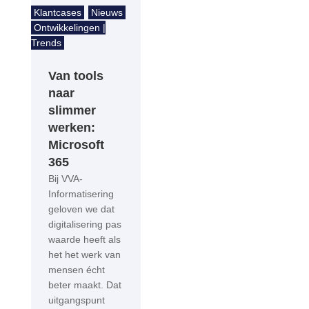
Klantcases
Nieuws
Ontwikkelingen |
Trends
Van tools
naar
slimmer
werken:
Microsoft
365
Bij VVA-
Informatisering
geloven we dat
digitalisering pas
waarde heeft als
het het werk van
mensen écht
beter maakt. Dat
uitgangspunt