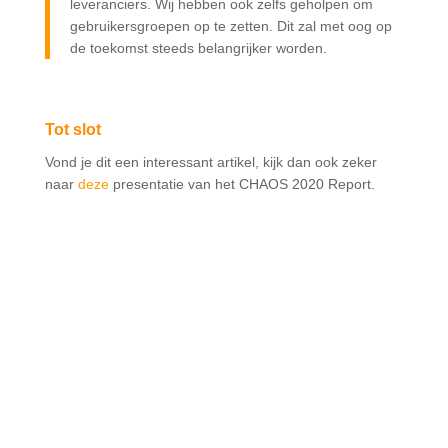
leveranciers. Wij hebben ook zelfs geholpen om
gebruikersgroepen op te zetten. Dit zal met oog op
de toekomst steeds belangrijker worden.
Tot slot
Vond je dit een interessant artikel, kijk dan ook zeker
naar
deze
presentatie van het CHAOS 2020 Report.
MEER WETEN OVER
DIGITALE
VAARDIGHEDEN
CONTACT MET ALLARD
Functie: Business consultant
Jaar in dienst: 2015
Expertise gebieden:
– Projectmanagement