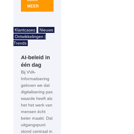
MEER
Klantcases
Nieuws
Ontwikkelingen |
Trends
AI-beleid in
één dag
Bij VVA-
Informatisering
geloven we dat
digitalisering pas
waarde heeft als
het het werk van
mensen écht
beter maakt. Dat
uitgangspunt
stond centraal in