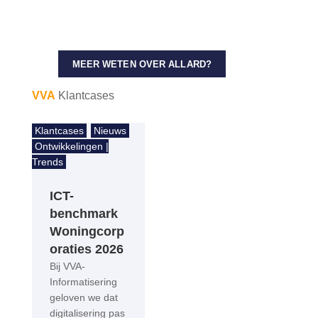
– Inkoop
– Informatiemanagement
LinkedIn
MEER WETEN OVER ALLARD?
VVA
Klantcases
Klantcases
Nieuws
Ontwikkelingen |
Trends
ICT-
benchmark
Woningcorp
oraties 2026
Bij VVA-
Informatisering
geloven we dat
digitalisering pas