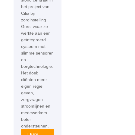
stond centraal in
het project van
Cilia bij
zorginstelling
Gors, waar ze
werkte aan een
geïntegreerd
systeem met
slimme sensoren
en
borgtechnologie.
Het doel:
cliënten meer
eigen regie
geven,
zorgvragen
stroomlijnen en
medewerkers
beter
ondersteunen.
LEES